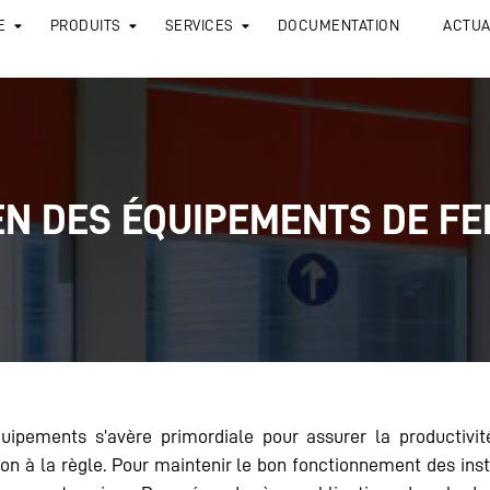
E
PRODUITS
SERVICES
DOCUMENTATION
ACTUA
EN DES ÉQUIPEMENTS DE F
équipements s’avère primordiale pour assurer la productivit
 à la règle. Pour maintenir le bon fonctionnement des insta