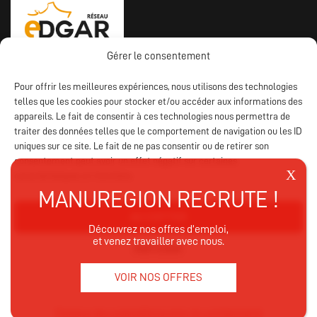
Gérer le consentement
Pour offrir les meilleures expériences, nous utilisons des technologies
telles que les cookies pour stocker et/ou accéder aux informations des
appareils. Le fait de consentir à ces technologies nous permettra de
traiter des données telles que le comportement de navigation ou les ID
uniques sur ce site. Le fait de ne pas consentir ou de retirer son
consentement peut avoir un effet négatif sur certaines
caractéristiques et fonctions.
ACCEPTER
Découvrez nos offres d’emploi,
et venez travailler avec nous.
REFUSER
VOIR NOS OFFRES
VOIR LES PRÉFÉRENCES
Mentions Légales
CGV
Politique de confidentialité
Politique des cookies
Agence web
: IMPAAKT
Politique des cookies
Déclaration de confidentialité