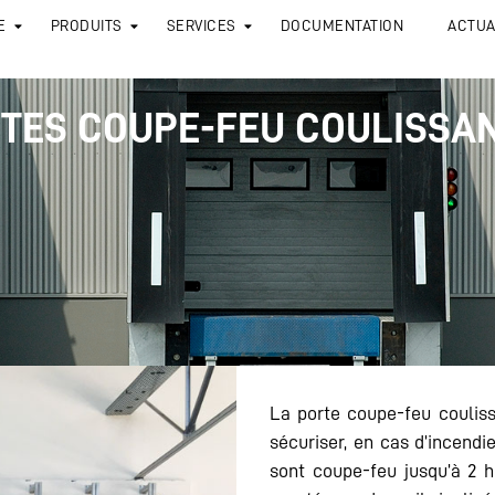
E
PRODUITS
SERVICES
DOCUMENTATION
ACTUA
TES COUPE-FEU COULISSA
La porte coupe-feu coulis
sécuriser, en cas d’incendi
sont coupe-feu jusqu’à 2 h