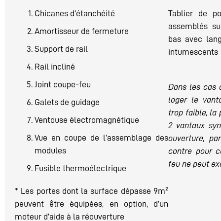
Chicanes d’étanchéité
Tablier de p
assemblés sur
Amortisseur de fermeture
bas avec lang
Support de rail
intumescents
Rail incliné
Joint coupe-feu
Dans les cas o
loger le vant
Galets de guidage
trop faible, la
Ventouse électromagnétique
2 vantaux syn
Vue en coupe de l’assemblage des
ouverture, pa
modules
contre pour c
feu ne peut ex
Fusible thermoélectrique
* Les portes dont la surface dépasse 9m²
peuvent être équipées, en option, d’un
moteur d’aide à la réouverture