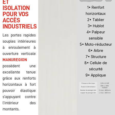
ET
ISOLATION
1• Renfort
POUR VOS
horizontaux
ACCÈS
2• Tablier
INDUSTRIELS
3• Hublot
4• Palpeur
Les portes rapides
sensible
souples intérieures
5• Moto-réducteur
à enroulement à
6• Arbre
ouverture verticale
7• Structure
MANUREGION
8• Cellule de
possèdent une
sécurité
excellente tenue
9• Applique
grâce aux renforts
horizontaux à fort
pouvoir élastique
s’appuyant contre
l’intérieur des
montants.