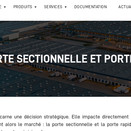
E
PRODUITS
SERVICES
DOCUMENTATION
ACTUA
TE SECTIONNELLE ET PORT
arne une décision stratégique. Elle impacte directement l
t alors le marché : la porte sectionnelle et la porte rapide