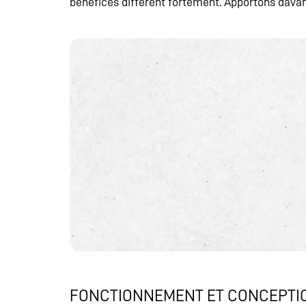
bénéfices diffèrent fortement. Apportons davan
FONCTIONNEMENT ET CONCEPTIO