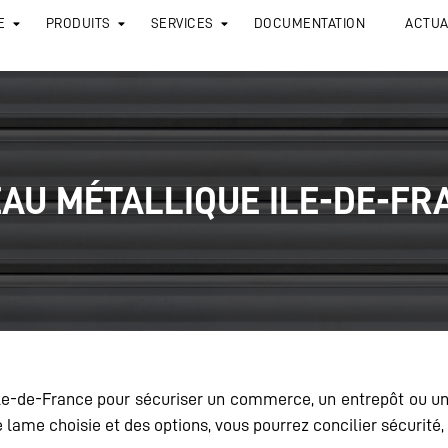
E
PRODUITS
SERVICES
DOCUMENTATION
ACTUA
EAU MÉTALLIQUE ILE-DE-FR
Ile-de-France pour sécuriser un commerce, un entrepôt ou un 
ame choisie et des options, vous pourrez concilier sécurité, vi