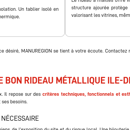
Le rideau à mailles offre v
structure ajourée protège 
olation. Un tablier isolé en
valorisant les vitrines, mêm
thermique.
ance désiré, MANUREGION se tient à votre écoute. Contactez
 BON RIDEAU MÉTALLIQUE ILE-D
. Il repose sur des
critères techniques, fonctionnels et est
t ses besoins.
É NÉCESSAIRE
ens, de l’exposition du site et du risque local. Une bijouteri