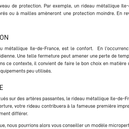
iveau de protection. Par exemple, un rideau métallique Ile
s ou à mailles amèneront une protection moindre. En reva
ION
au métallique Ile-de-France, est le confort. En l’occurre
dienne. Une telle fermeture peut amener une perte de temps 
ns ce contexte, il convient de faire le bon choix en matière
quipements peu utilisés.
E
s sur des artères passantes, le rideau métallique Ile-de-Fr
erture, votre rideau contribuera à la fameuse première impr
ment différer.
ue, nous pourrions alors vous conseiller un modèle microperf