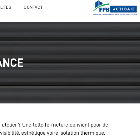
LITÉS
CONTACT
ANCE
atelier ? Une telle fermeture convient pour de
sibilité, esthétique voire isolation thermique.