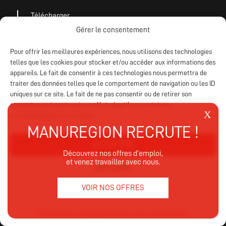
Télécharger
notre catalogue
Gérer le consentement
Pour offrir les meilleures expériences, nous utilisons des technologies
telles que les cookies pour stocker et/ou accéder aux informations des
appareils. Le fait de consentir à ces technologies nous permettra de
traiter des données telles que le comportement de navigation ou les ID
uniques sur ce site. Le fait de ne pas consentir ou de retirer son
consentement peut avoir un effet négatif sur certaines
caractéristiques et fonctions.
ACCEPTER
Découvrez nos offres d’emploi,
et venez travailler avec nous.
REFUSER
VOIR NOS OFFRES
VOIR LES PRÉFÉRENCES
Politique des cookies
Déclaration de confidentialité