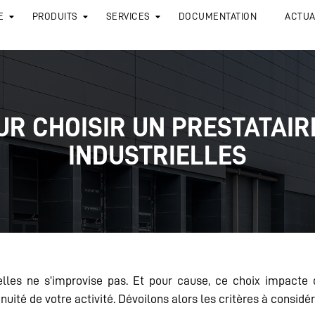
E
PRODUITS
SERVICES
DOCUMENTATION
ACTUA
UR CHOISIR UN PRESTATAI
INDUSTRIELLES
ielles ne s’improvise pas. Et pour cause, ce choix impacte 
inuité de votre activité. Dévoilons alors les critères à considér